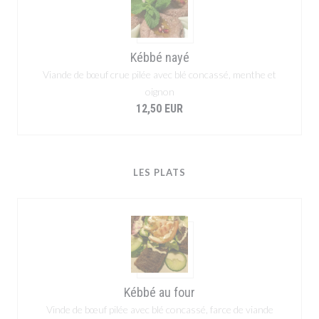
Kébbé nayé
Viande de bœuf crue pilée avec blé concassé, menthe et
oignon
12,50 EUR
LES PLATS
Kébbé au four
Vinde de bœuf pilée avec blé concassé, farce de viande