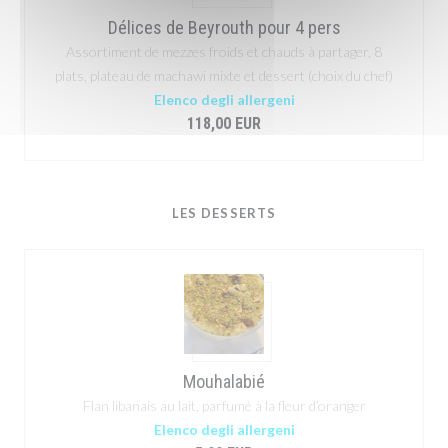
Délices de Beyrouth pour 4 pers
Assortiment de mezzes froids et chauds à partager, 8
plats, plateau de machawi mixte et dessert (choix du chef)
Elenco degli allergeni
118,00 EUR
LES DESSERTS
Mouhalabié
Flan libanais au lait, parfumé à la fleur d’oranger
Elenco degli allergeni