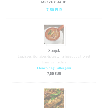
MEZZE CHAUD
7,50 EUR
Soujok
Saucisses libanaises épicées, marinées au citron et
tomates fraiches
Elenco degli allergeni
7,50 EUR