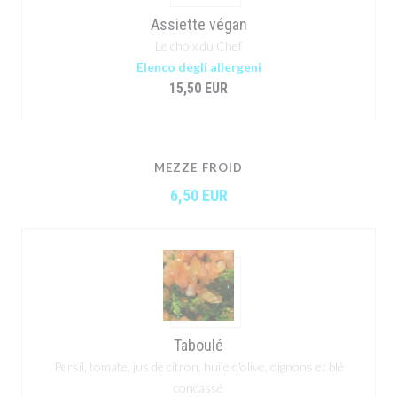
Assiette végan
Le choix du Chef
Elenco degli allergeni
15,50 EUR
MEZZE FROID
6,50 EUR
Taboulé
Persil, tomate, jus de citron, huile d'olive, oignons et blé
concassé