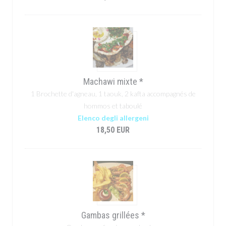
Machawi mixte *
1 Brochette d'agneau, 1 taouk, 2 kafta accompagnés de
hommos et taboulé
Elenco degli allergeni
18,50 EUR
Gambas grillées *