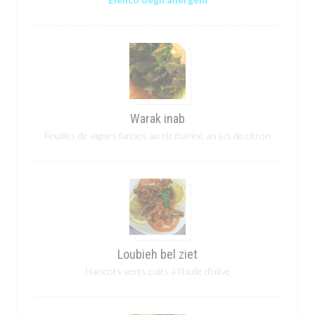
Warak inab
Feuilles de vignes farcies au riz mariné au jus de citron
Loubieh bel ziet
Haricots verts cuits à l'huile d'olive