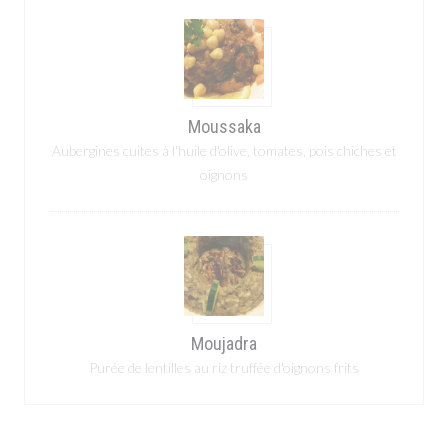
Moussaka
Aubergines cuites à l'huile d'olive, tomates, pois chiches et
oignons
Moujadra
Purée de lentilles au riz truffée d'oignons frits