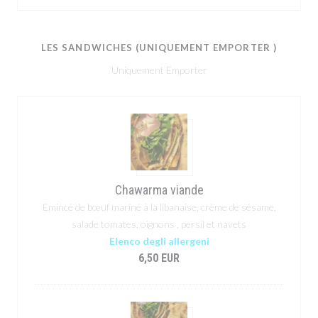
LES SANDWICHES (UNIQUEMENT EMPORTER )
Uniquement Emporter
Chawarma viande
Emincé de bœuf mariné à la libanaise, crème de sésame,
salade tomates, oignons , persil et navets
Elenco degli allergeni
6,50 EUR