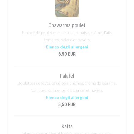
Chawarma poulet
Emincé de poulet mariné à la libanaise, crème d'ails
,tomates, salade et navets.
Elenco degli allergeni
6,50 EUR
Falafel
Boulettes de fèves et de pois chiches, crème de sésame,
tomates, salade, persil, oignon et navets
Elenco degli allergeni
5,50 EUR
Kafta
Viande agneau/ bœuf haché, persil, oignon, salade,