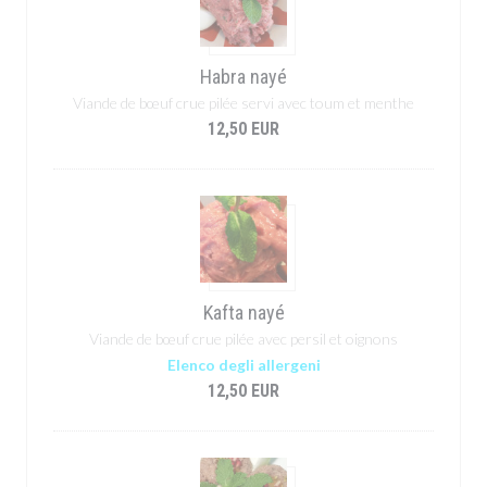
Habra nayé
Viande de bœuf crue pilée servi avec toum et menthe
12,50 EUR
Kafta nayé
Viande de bœuf crue pilée avec persil et oignons
Elenco degli allergeni
12,50 EUR