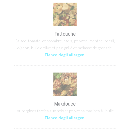
Fattouche
Salade, tomate, concombre, radis, poivron, menthe, persil,
oignon, huile d'olive et pain grillé et mélasse de grenade.
Elenco degli allergeni
Makdouce
Aubergines farcies aux noix et poivrons marinés à l'huile
Elenco degli allergeni