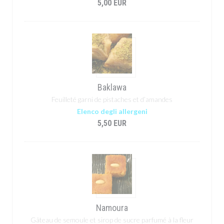
5,00 EUR
Baklawa
Feuilleté garni de pistaches et d’amandes
Elenco degli allergeni
5,50 EUR
Namoura
Gâteau de semoule et sirop de sucre parfumé à la fleur