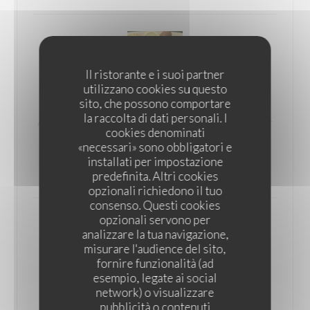
Il ristorante e i suoi partner
utilizzano cookies su questo
sito, che possono comportare
Al sabil pour 3 pers
la raccolta di dati personali. I
Assortiment de 4 mezzes froids et et 4 chauds à partager
cookies denominati
(choix du chef)
«necessari» sono obbligatori e
Elenco degli allergeni
installati per impostazione
54,00 EUR
predefinita. Altri cookies
opzionali richiedono il tuo
consenso. Questi cookies
opzionali servono per
analizzare la tua navigazione,
misurare l'audience del sito,
fornire funzionalità (ad
esempio, legate ai social
Al sabil pour 4 pers
network) o visualizzare
Assortiment de 5 mezzes froids et 5 chauds à partager
pubblicità o contenuti