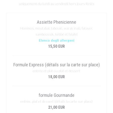
uniquement du lundi au vendredi hors jours fériés
Assiette Phenicienne
Hommos, moutabal, taboulé, warak inab, fatayer,
samboussik, kébbé et falafel
Elenco degli allergeni
15,50 EUR
Formule Express (détails sur la carte sur place)
entrée et plat ou plat et dessert
18,00 EUR
formule Gourmande
entrée, plat et dessert (détails la carte sur place)
21,00 EUR