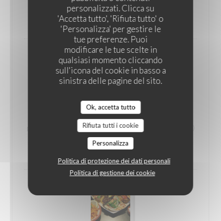
LES MERVEILLES DU LIBAN
personalizzati. Clicca su
Elenco degli allergeni
'Accetta tutto', 'Rifiuta tutto' o
68,00 EUR
'Personalizza' per gestire le
tue preferenze. Puoi
modificare le tue scelte in
qualsiasi momento cliccando
sull'icona del cookie in basso a
sinistra delle pagine del sito.
Délices de Beyrouth pour 2 pers
Ok, accetta tutto
Assortiment de mezzes froids et chauds à partager. 8
Rifiuta tutti i cookie
plats, plateau de machawi mixte et dessert ( choix du chef)
Elenco degli allergeni
Personalizza
64,00 EUR
Politica di protezione dei dati personali
Politica di gestione dei cookie