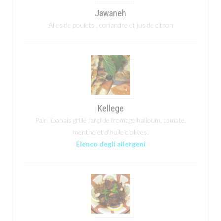
Jawaneh
Ailes de poulets , coriandre et jus de citron
Kellege
Pain libanais grillé farçi de fromage halloum, tomate,
menthe et d'huile d'olives.
Elenco degli allergeni