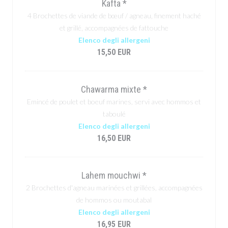
Kafta *
4 Brochettes de viande de bœuf / agneau, finement haché
et grillé, accompagnées de fattouche
Elenco degli allergeni
15,50 EUR
Chawarma mixte *
Emincé de poulet et boeuf marines, servi avec hommos et
taboulé
Elenco degli allergeni
16,50 EUR
Lahem mouchwi *
2 Brochettes d'agneau marinées et grillées, accompagnées
de hommos ou moutabal
Elenco degli allergeni
16,95 EUR