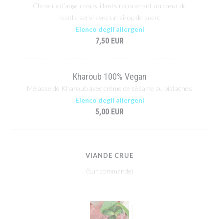
Cheveux d’ange croustillants recouvrant un cœur de
ricotta servi avec un sirop de sucre
Elenco degli allergeni
7,50 EUR
Kharoub 100% Vegan
Mélasse de Kharoub avec crème de sésame au pistaches
Elenco degli allergeni
5,00 EUR
VIANDE CRUE
(Sur commande)