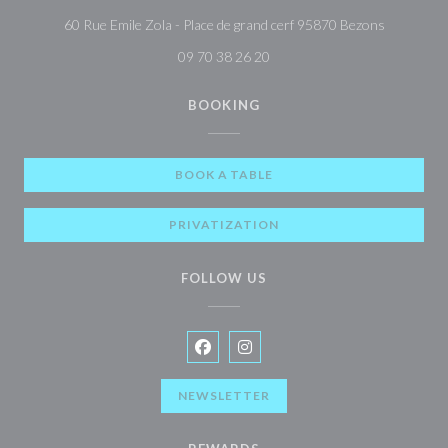
((opens in
60 Rue Emile Zola - Place de grand cerf 95870 Bezons
09 70 38 26 20
BOOKING
BOOK A TABLE
PRIVATIZATION
FOLLOW US
Facebook ((opens in a new window)
Instagram ((opens in a new wi
NEWSLETTER