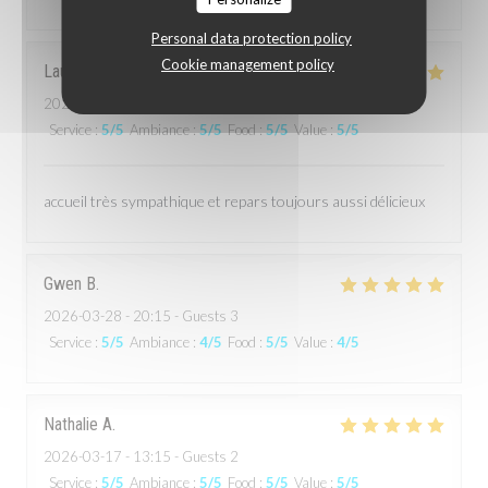
Personal data protection policy
Cookie management policy
Laurent
A
2026-04-03
- 20:30 - Guests 5
Service
:
5
/5
Ambiance
:
5
/5
Food
:
5
/5
Value
:
5
/5
accueil très sympathique et repars toujours aussi délicieux
Gwen
B
2026-03-28
- 20:15 - Guests 3
Service
:
5
/5
Ambiance
:
4
/5
Food
:
5
/5
Value
:
4
/5
Nathalie
A
2026-03-17
- 13:15 - Guests 2
Service
:
5
/5
Ambiance
:
5
/5
Food
:
5
/5
Value
:
5
/5