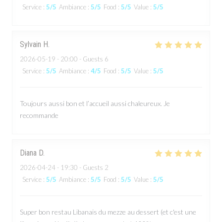
Service
:
5
/5
Ambiance
:
5
/5
Food
:
5
/5
Value
:
5
/5
Sylvain
H
2026-05-19
- 20:00 - Guests 6
Service
:
5
/5
Ambiance
:
4
/5
Food
:
5
/5
Value
:
5
/5
Toujours aussi bon et l’accueil aussi chaleureux. Je
recommande
Diana
D
2026-04-24
- 19:30 - Guests 2
Service
:
5
/5
Ambiance
:
5
/5
Food
:
5
/5
Value
:
5
/5
Super bon restau Libanais du mezze au dessert (et c'est une