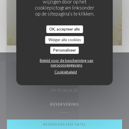
wijzigen door op het
cookiepictogram linksonder
op de sitepagina's te klikken.
OK, accepteer alle
Weiger alle cookies
Personaliseer
Beleid voor de bescherming van
persoonsgegevens
Les Merveilles Du Liban
Cookiebeleid
((opent in
60 Rue Emile Zola - Place de grand cerf 95870 Bezons
09 70 38 26 20
RESERVERING
RESERVEER EEN TAFEL