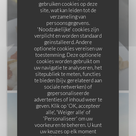
gebruiken cookies op deze
site, wat kan leiden tot de
verzameling van
persoonsgegevens.
'Noodzakelijke' cookies zijn
verplicht en worden standaard
geïnstalleerd. Andere
optionele cookies vereisen uw
toestemming. Deze optionele
cookies worden gebruikt om
uw navigatie te analyseren, het
sitepubliek te meten, functies
te bieden (bijv. gerelateerd aan
sociale netwerken) of
gepersonaliseerde
advertenties of inhoud weer te
LES MERVEILLES DU LIBAN
geven. Klik op 'OK, accepteer
alle', 'Weiger alle' of
'Personaliseer' om uw
voorkeuren te beheren. U kunt
uw keuzes op elk moment