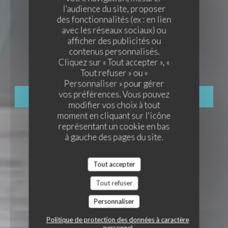
l'audience du site, proposer
des fonctionnalités (ex : en lien
avec les réseaux sociaux) ou
RESTAURANT À THÈMES
•
BEZONS
afficher des publicités ou
contenus personnalisés.
LES MERVEILLES DU LIBAN
Les Merveilles Du Liban
Cliquez sur « Tout accepter », «
Tout refuser » ou «
Personnaliser » pour gérer
vos préférences. Vous pouvez
RÉSERVER
modifier vos choix à tout
moment en cliquant sur l'icône
représentant un cookie en bas
à gauche des pages du site.
Tout accepter
Tout refuser
Personnaliser
Politique de protection des données à caractère
personnel