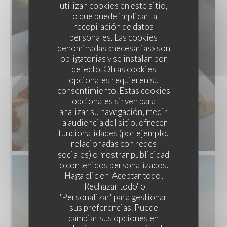
utilizan cookies en este sitio,
lo que puede implicar la
recopilación de datos
personales. Las cookies
denominadas «necesarias» son
obligatorias y se instalan por
defecto. Otras cookies
opcionales requieren su
consentimiento. Estas cookies
opcionales sirven para
analizar su navegación, medir
la audiencia del sitio, ofrecer
funcionalidades (por ejemplo,
relacionadas con redes
sociales) o mostrar publicidad
o contenidos personalizados.
LES MERVEILLES DU LIBAN
Haga clic en 'Aceptar todo',
'Rechazar todo' o
'Personalizar' para gestionar
sus preferencias. Puede
cambiar sus opciones en